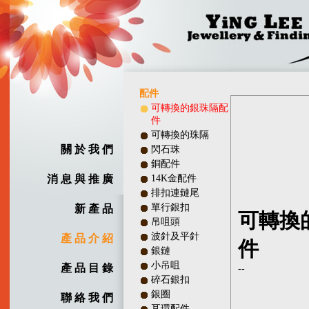
配件
可轉換的銀珠隔配
件
可轉換的珠隔
關 於 我 們
閃石珠
銅配件
消 息 與 推 廣
14K金配件
排扣連鏈尾
單行銀扣
新 產 品
可轉換
吊咀頭
波針及平針
產 品 介 紹
件
銀鏈
小吊咀
產 品 目 錄
--
碎石銀扣
銀圈
聯 絡 我 們
耳環配件