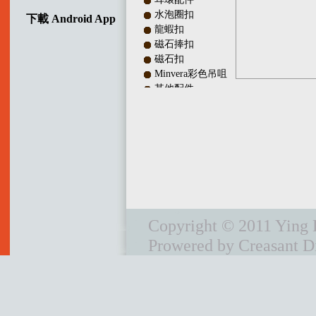
水泡圈扣
下載 Android App
龍蝦扣
磁石捧扣
磁石扣
Minvera彩色吊咀
其他配件
多行銀扣
吊咀配件
調較長度銀扣
珠隔及銀珠
彈弓扣
頸鏈配件及皮繩頭
IQ扣／十字扣
波板扣
Copyright © 2011 Ying L
銀線及陣線
Prowered by Creasant Di
首鉓
頸圈
電鑄間珠
耳環
宣傳單章