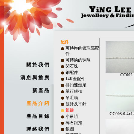
配件
可轉換的銀珠隔配
件
可轉換的珠隔
關 於 我 們
閃石珠
銅配件
CC002
消 息 與 推 廣
14K金配件
排扣連鏈尾
新 產 品
單行銀扣
吊咀頭
產 品 介 紹
波針及平針
銀鏈
CC003-0.4x1.
產 品 目 錄
小吊咀
碎石銀扣
聯 絡 我 們
銀圈