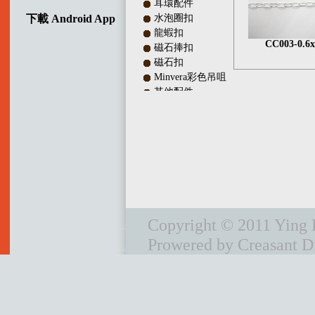
耳環配件
下載 Android App
水泡圈扣
龍蝦扣
CC003-0.6x
磁石捧扣
磁石扣
Minvera彩色吊咀
其他配件
多行銀扣
吊咀配件
調較長度銀扣
珠隔及銀珠
彈弓扣
頸鏈配件及皮繩頭
IQ扣／十字扣
波板扣
Copyright © 2011 Ying L
銀線及陣線
Prowered by Creasant Di
首鉓
頸圈
電鑄間珠
耳環
宣傳單章