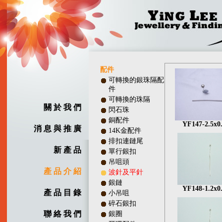
配件
可轉換的銀珠隔配
件
可轉換的珠隔
關 於 我 們
閃石珠
銅配件
YF147-2.5x0
消 息 與 推 廣
14K金配件
排扣連鏈尾
新 產 品
單行銀扣
吊咀頭
產 品 介 紹
波針及平針
銀鏈
YF148-1.2x0
產 品 目 錄
小吊咀
碎石銀扣
聯 絡 我 們
銀圈