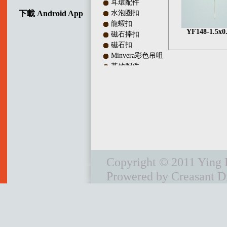
耳環配件
下載 Android App
水泡圈扣
龍蝦扣
YF148-1.5x0
磁石捧扣
磁石扣
Minvera彩色吊咀
其他配件
多行銀扣
吊咀配件
調較長度銀扣
珠隔及銀珠
彈弓扣
頸鏈配件及皮繩頭
IQ扣／十字扣
波板扣
Copyright © 2011 Ying L
銀線及陣線
Prowered by Creasant Di
首鉓
頸圈
電鑄間珠
耳環
宣傳單章