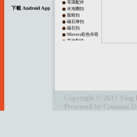
耳環配件
下載 Android App
水泡圈扣
龍蝦扣
磁石捧扣
磁石扣
Minvera彩色吊咀
其他配件
多行銀扣
吊咀配件
調較長度銀扣
珠隔及銀珠
彈弓扣
頸鏈配件及皮繩頭
IQ扣／十字扣
波板扣
Copyright © 2011 Ying L
銀線及陣線
Prowered by Creasant Di
首鉓
頸圈
電鑄間珠
耳環
宣傳單章