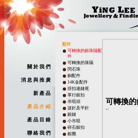
配件
可轉換的銀珠隔配
件
可轉換的珠隔
關 於 我 們
閃石珠
銅配件
消 息 與 推 廣
14K金配件
排扣連鏈尾
新 產 品
單行銀扣
吊咀頭
產 品 介 紹
波針及平針
銀鏈
產 品 目 錄
小吊咀
碎石銀扣
聯 絡 我 們
銀圈