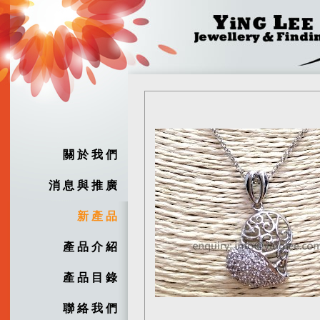
關 於 我 們
消 息 與 推 廣
新 產 品
產 品 介 紹
產 品 目 錄
聯 絡 我 們